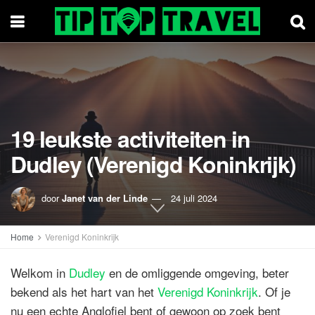
19 leukste activiteiten in
Dudley (Verenigd Koninkrijk)
door
Janet van der Linde
24 juli 2024
Home
Verenigd Koninkrijk
Welkom in
Dudley
en de omliggende omgeving, beter
bekend als het hart van het
Verenigd Koninkrijk
. Of je
nu een echte Anglofiel bent of gewoon op zoek bent