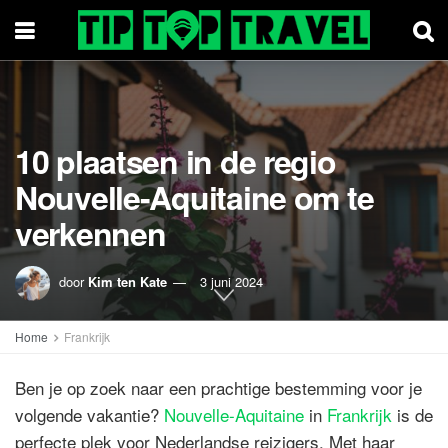
10 plaatsen in de regio
Nouvelle-Aquitaine om te
verkennen
door
Kim ten Kate
3 juni 2024
Home
Frankrijk
Ben je op zoek naar een prachtige bestemming voor je
volgende vakantie?
Nouvelle-Aquitaine
in
Frankrijk
is de
perfecte plek voor Nederlandse reizigers. Met haar