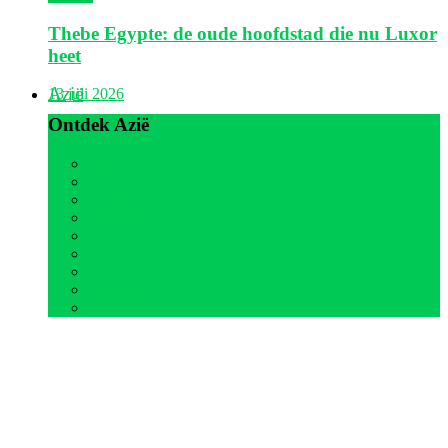
Thebe Egypte: de oude hoofdstad die nu Luxor
heet
Azië
13 juli 2026
Ontdek Azië
Alle
Indonesië
Israël
Malediven
Maleisië
Oman
Sri Lanka
Thailand
Verenigde Arabische Emiraten