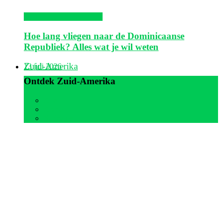
Dominicaanse Republiek
Hoe lang vliegen naar de Dominicaanse
Republiek? Alles wat je wil weten
Zuid-Amerika
13 juli 2026
Ontdek Zuid-Amerika
Alle
Aruba
Suriname