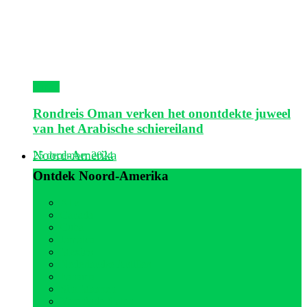
Oman
Rondreis Oman verken het onontdekte juweel
van het Arabische schiereiland
Noord-Amerika
25 december 2024
Ontdek Noord-Amerika
Alle
Canada
Cuba
Jamaica
Mexico
Nederlandse Antillen
Panama
Sint Maarten
Verenigde Staten