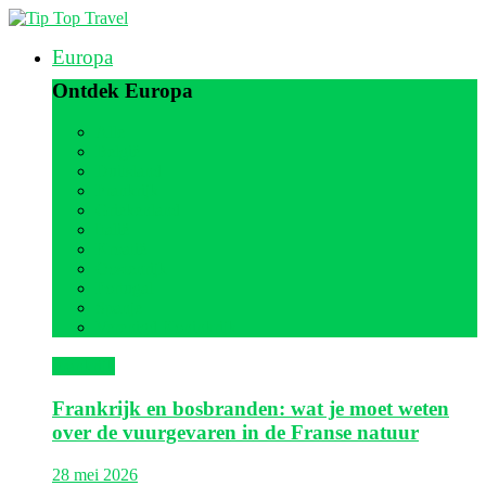
Europa
Ontdek Europa
Alle
België
Duitsland
Frankrijk
Griekenland
Italië
Kroatië
Oostenrijk
Portugal
Spanje
Verenigd Koninkrijk
Frankrijk
Frankrijk en bosbranden: wat je moet weten
over de vuurgevaren in de Franse natuur
28 mei 2026