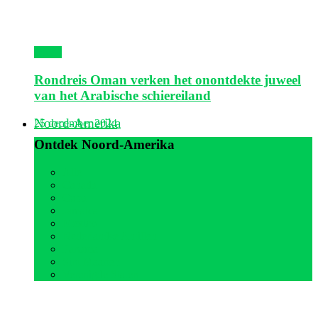
Oman
Rondreis Oman verken het onontdekte juweel
van het Arabische schiereiland
Noord-Amerika
25 december 2024
Ontdek Noord-Amerika
Alle
Canada
Cuba
Jamaica
Mexico
Nederlandse Antillen
Panama
Sint Maarten
Verenigde Staten