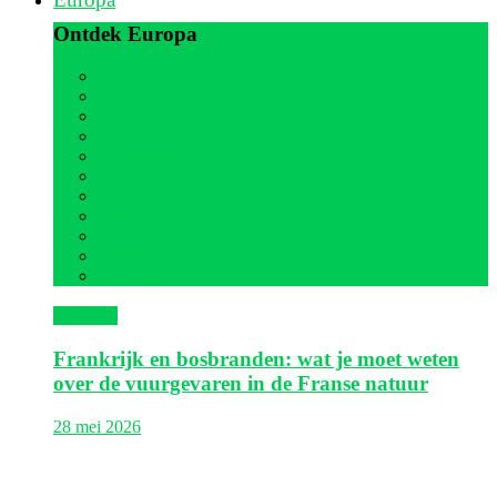
Ontdek Europa
Alle
België
Duitsland
Frankrijk
Griekenland
Italië
Kroatië
Oostenrijk
Portugal
Spanje
Verenigd Koninkrijk
Frankrijk
Frankrijk en bosbranden: wat je moet weten
over de vuurgevaren in de Franse natuur
28 mei 2026