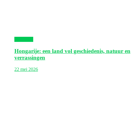
Hongarije
Hongarije: een land vol geschiedenis, natuur en
verrassingen
22 mei 2026