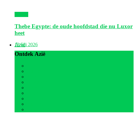
Egypte
Thebe Egypte: de oude hoofdstad die nu Luxor
heet
Azië
13 juli 2026
Ontdek Azië
Alle
Indonesië
Israël
Malediven
Maleisië
Oman
Sri Lanka
Thailand
Verenigde Arabische Emiraten