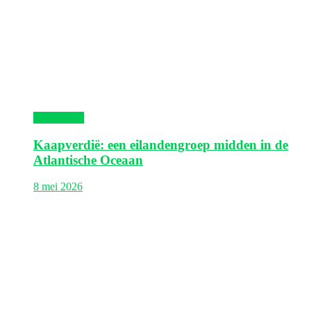
Kaapverdië
Kaapverdië: een eilandengroep midden in de
Atlantische Oceaan
8 mei 2026