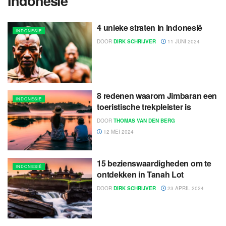
Indonesië
4 unieke straten in Indonesië
INDONESIË
DOOR
DIRK SCHRIJVER
11 JUNI 2024
8 redenen waarom Jimbaran een
INDONESIË
toeristische trekpleister is
DOOR
THOMAS VAN DEN BERG
12 MEI 2024
15 bezienswaardigheden om te
INDONESIË
ontdekken in Tanah Lot
DOOR
DIRK SCHRIJVER
23 APRIL 2024