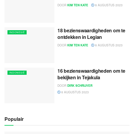
DOOR
KIM TEN KATE
6 AUGUSTUS 2023
18 bezienswaardigheden om te
INDONESIË
ontdekken in Legian
DOOR
KIM TEN KATE
6 AUGUSTUS 2023
16 bezienswaardigheden om te
INDONESIË
bekijken in Tejakula
DOOR
DIRK SCHRIJVER
6 AUGUSTUS 2023
Populair