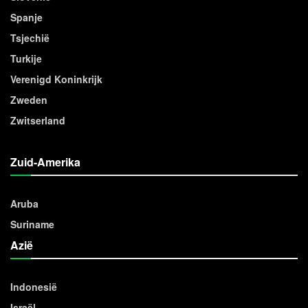
Spanje
Tsjechië
Turkije
Verenigd Koninkrijk
Zweden
Zwitserland
Zuid-Amerika
Aruba
Suriname
Azië
Indonesië
Israël