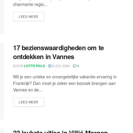
charmante regio...
LEES MEER
17 bezienswaardigheden om te
ontdekken in Vannes
DOOR
6 JULI 2024
LOTTE POLS
0
Wil je een unieke en onvergetelijke vakantie-ervaring in
Frankrijk? Dan moet je zeker een bezoek brengen aan
Vannes en de...
LEES MEER
23 leukste uitjes in Villié-Morgon