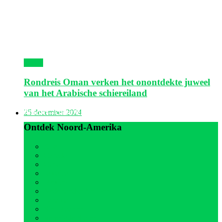
Oman
Rondreis Oman verken het onontdekte juweel
van het Arabische schiereiland
Noord-Amerika
25 december 2024
Ontdek Noord-Amerika
Alle
Canada
Cuba
Jamaica
Mexico
Nederlandse Antillen
Panama
Sint Maarten
Verenigde Staten