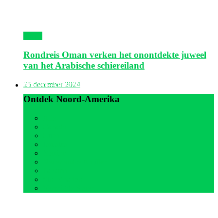
Oman
Rondreis Oman verken het onontdekte juweel
van het Arabische schiereiland
Noord-Amerika
25 december 2024
Ontdek Noord-Amerika
Alle
Canada
Cuba
Jamaica
Mexico
Nederlandse Antillen
Panama
Sint Maarten
Verenigde Staten