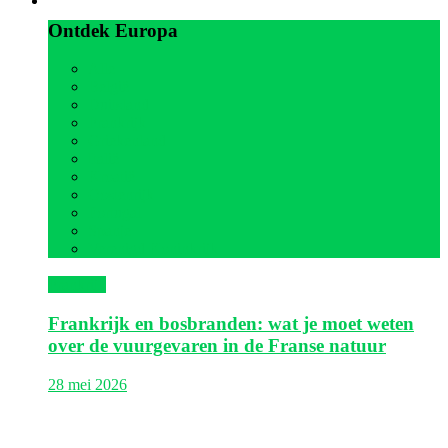
Ontdek Europa
Alle
België
Duitsland
Frankrijk
Griekenland
Italië
Kroatië
Oostenrijk
Portugal
Spanje
Verenigd Koninkrijk
Frankrijk
Frankrijk en bosbranden: wat je moet weten
over de vuurgevaren in de Franse natuur
28 mei 2026