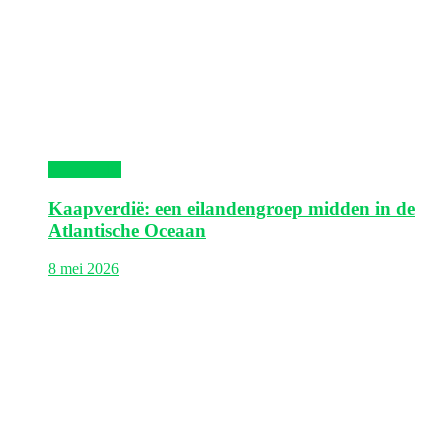
Kaapverdië
Kaapverdië: een eilandengroep midden in de
Atlantische Oceaan
8 mei 2026