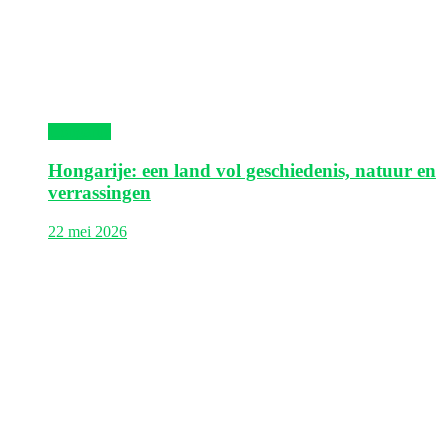
Hongarije
Hongarije: een land vol geschiedenis, natuur en
verrassingen
22 mei 2026