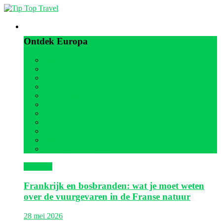
Europa
Ontdek Europa
Alle
België
Duitsland
Frankrijk
Griekenland
Italië
Kroatië
Oostenrijk
Portugal
Spanje
Verenigd Koninkrijk
Frankrijk
Frankrijk en bosbranden: wat je moet weten
over de vuurgevaren in de Franse natuur
28 mei 2026