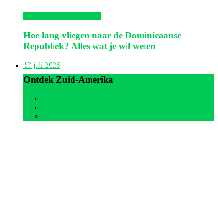
Dominicaanse Republiek
Hoe lang vliegen naar de Dominicaanse
Republiek? Alles wat je wil weten
Zuid-Amerika
13 juli 2026
Ontdek Zuid-Amerika
Alle
Aruba
Suriname