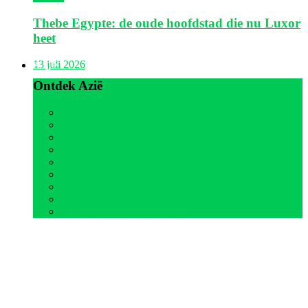
Thebe Egypte: de oude hoofdstad die nu Luxor
heet
Azië
13 juli 2026
Ontdek Azië
Alle
Indonesië
Israël
Malediven
Maleisië
Oman
Sri Lanka
Thailand
Verenigde Arabische Emiraten