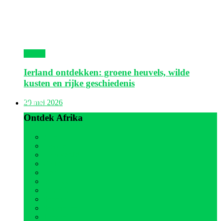
Ierland
Ierland ontdekken: groene heuvels, wilde
kusten en rijke geschiedenis
Afrika
20 mei 2026
Ontdek Afrika
Alle
Egypte
Kaapverdië
Gambia
Kenia
Marokko
Mauritius
Senegal
Seychellen
Tanzania