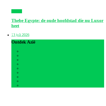
Egypte
Thebe Egypte: de oude hoofdstad die nu Luxor
heet
Azië
13 juli 2026
Ontdek Azië
Alle
Indonesië
Israël
Malediven
Maleisië
Oman
Sri Lanka
Thailand
Verenigde Arabische Emiraten