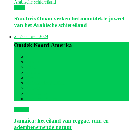
Oman
Rondreis Oman verken het onontdekte juweel
van het Arabische schiereiland
Noord-Amerika
25 december 2024
Ontdek Noord-Amerika
Alle
Canada
Cuba
Jamaica
Mexico
Nederlandse Antillen
Panama
Sint Maarten
Verenigde Staten
Jamaica
Jamaica: het eiland van reggae, rum en
adembenemende natuur