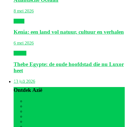
8 mei 2026
Kenia
Kenia: een land vol natuur, cultuur en verhalen
6 mei 2026
Egypte
Thebe Egypte: de oude hoofdstad die nu Luxor
heet
Azië
13 juli 2026
Ontdek Azië
Alle
Indonesië
Israël
Malediven
Maleisië
Oman