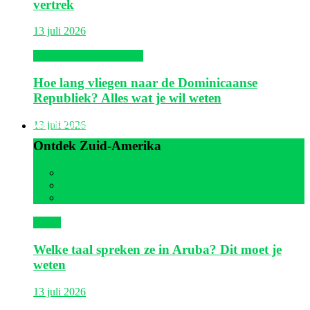
vertrek
13 juli 2026
Dominicaanse Republiek
Hoe lang vliegen naar de Dominicaanse
Republiek? Alles wat je wil weten
Zuid-Amerika
13 juli 2026
Ontdek Zuid-Amerika
Alle
Aruba
Suriname
Aruba
Welke taal spreken ze in Aruba? Dit moet je
weten
13 juli 2026