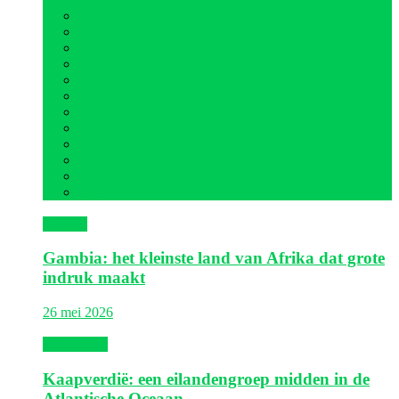
Alle
Egypte
Kaapverdië
Gambia
Kenia
Marokko
Mauritius
Senegal
Seychellen
Tanzania
Tunesië
Zuid-Afrika
Gambia
Gambia: het kleinste land van Afrika dat grote
indruk maakt
26 mei 2026
Kaapverdië
Kaapverdië: een eilandengroep midden in de
Atlantische Oceaan