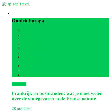
Europa
Ontdek Europa
Alle
België
Duitsland
Frankrijk
Griekenland
Italië
Kroatië
Oostenrijk
Portugal
Spanje
Verenigd Koninkrijk
Frankrijk
Frankrijk en bosbranden: wat je moet weten
over de vuurgevaren in de Franse natuur
28 mei 2026