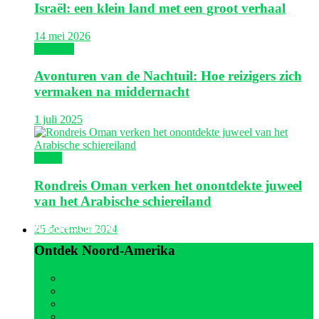
Israël: een klein land met een groot verhaal
14 mei 2026
Thailand
Avonturen van de Nachtuil: Hoe reizigers zich
vermaken na middernacht
1 juli 2025
Oman
Rondreis Oman verken het onontdekte juweel
van het Arabische schiereiland
Noord-Amerika
25 december 2024
Ontdek Noord-Amerika
Alle
Canada
Cuba
Jamaica