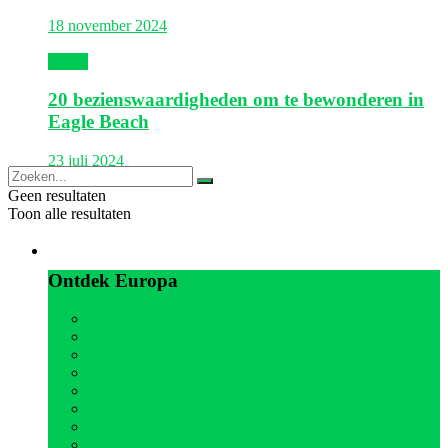
18 november 2024
Aruba
20 bezienswaardigheden om te bewonderen in
Eagle Beach
23 juli 2024
Geen resultaten
Toon alle resultaten
Europa
Ontdek Europa
Alle
België
Duitsland
Frankrijk
Griekenland
Italië
Kroatië
Oostenrijk