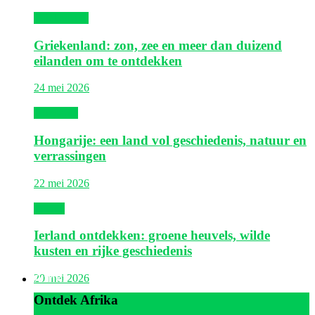
Griekenland
Griekenland: zon, zee en meer dan duizend
eilanden om te ontdekken
24 mei 2026
Hongarije
Hongarije: een land vol geschiedenis, natuur en
verrassingen
22 mei 2026
Ierland
Ierland ontdekken: groene heuvels, wilde
kusten en rijke geschiedenis
Afrika
20 mei 2026
Ontdek Afrika