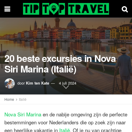
20 beste excursies in Nova
Siri Marina (Italië)
door
Kim ten Kate
4 juli 2024
Home
Italië
Nova Siri Marina
en de nabije omgeving zijn de perfecte
bestemmingen voor Nederlanders die op zoek zijn naar
een heerlijke vakantie in
Italië
. Of je nu van prachtige