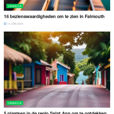
JAMAICA
16 bezienswaardigheden om te zien in Falmouth
14 JUNI 2024
JAMAICA
5 plaatsen in de regio Saint Ann om te ontdekken