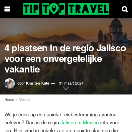
4 plaatsen in de regio Jalisco
voor een onvergetelijke
vakantie
door
Kim ten Kate
31 maart 2024
Home
Mexico
Wil je eens op een unieke reisbestemming avontuur
beleven? Dan is de regio
Jalisco
in
Mexico
iets voor
jou. Hier vind je enkele van de mooiste plaatsen die