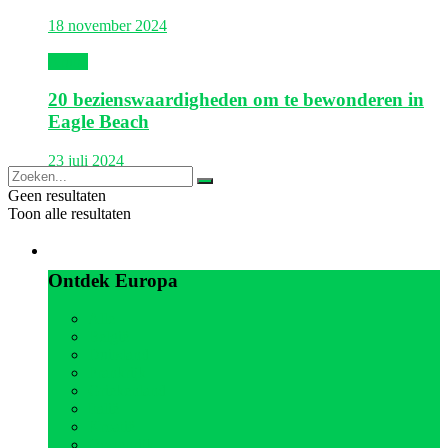
18 november 2024
Aruba
20 bezienswaardigheden om te bewonderen in
Eagle Beach
23 juli 2024
Geen resultaten
Toon alle resultaten
Europa
Ontdek Europa
Alle
België
Duitsland
Frankrijk
Griekenland
Italië
Kroatië
Oostenrijk