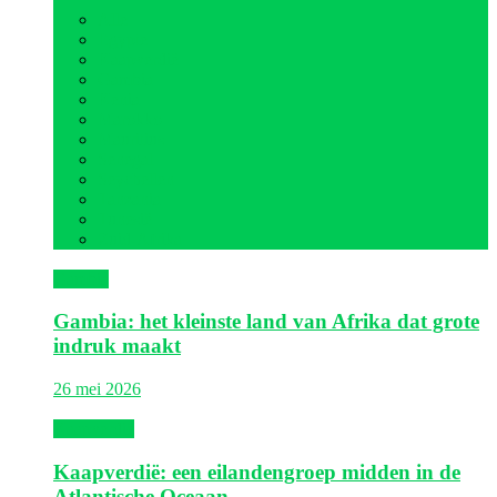
Alle
Egypte
Kaapverdië
Gambia
Kenia
Marokko
Mauritius
Senegal
Seychellen
Tanzania
Tunesië
Zuid-Afrika
Gambia
Gambia: het kleinste land van Afrika dat grote
indruk maakt
26 mei 2026
Kaapverdië
Kaapverdië: een eilandengroep midden in de
Atlantische Oceaan