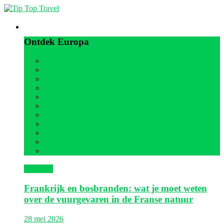
Europa
Ontdek Europa
Alle
België
Duitsland
Frankrijk
Griekenland
Italië
Kroatië
Oostenrijk
Portugal
Spanje
Verenigd Koninkrijk
Frankrijk
Frankrijk en bosbranden: wat je moet weten
over de vuurgevaren in de Franse natuur
28 mei 2026