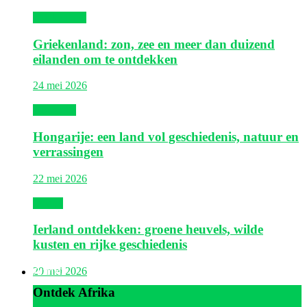
Griekenland
Griekenland: zon, zee en meer dan duizend
eilanden om te ontdekken
24 mei 2026
Hongarije
Hongarije: een land vol geschiedenis, natuur en
verrassingen
22 mei 2026
Ierland
Ierland ontdekken: groene heuvels, wilde
kusten en rijke geschiedenis
Afrika
20 mei 2026
Ontdek Afrika