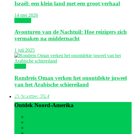
Israël: een klein land met een groot verhaal
14 mei 2026
Thailand
Avonturen van de Nachtuil: Hoe reizigers zich
vermaken na middernacht
1 juli 2025
Oman
Rondreis Oman verken het onontdekte juweel
van het Arabische schiereiland
Noord-Amerika
25 december 2024
Ontdek Noord-Amerika
Alle
Canada
Cuba
Jamaica