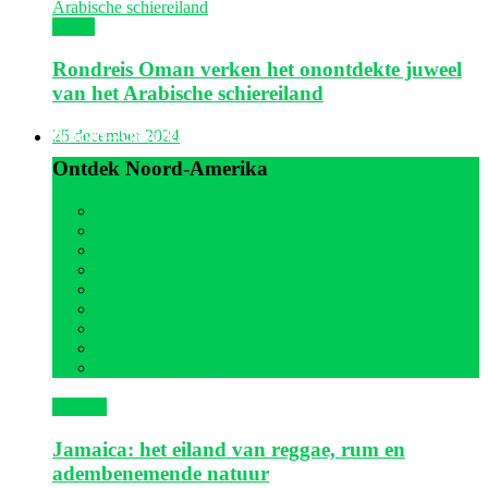
Oman
Rondreis Oman verken het onontdekte juweel
van het Arabische schiereiland
Noord-Amerika
25 december 2024
Ontdek Noord-Amerika
Alle
Canada
Cuba
Jamaica
Mexico
Nederlandse Antillen
Panama
Sint Maarten
Verenigde Staten
Jamaica
Jamaica: het eiland van reggae, rum en
adembenemende natuur