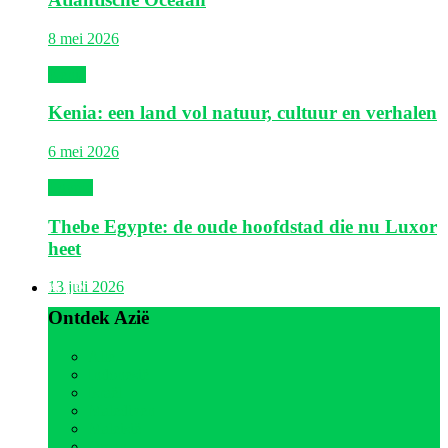
8 mei 2026
Kenia
Kenia: een land vol natuur, cultuur en verhalen
6 mei 2026
Egypte
Thebe Egypte: de oude hoofdstad die nu Luxor
heet
Azië
13 juli 2026
Ontdek Azië
Alle
Indonesië
Israël
Malediven
Maleisië
Oman