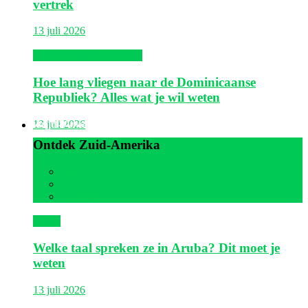
vertrek
13 juli 2026
Dominicaanse Republiek
Hoe lang vliegen naar de Dominicaanse
Republiek? Alles wat je wil weten
Zuid-Amerika
13 juli 2026
Ontdek Zuid-Amerika
Alle
Aruba
Suriname
Aruba
Welke taal spreken ze in Aruba? Dit moet je
weten
13 juli 2026