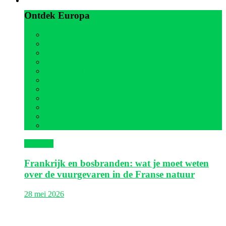
Ontdek Europa
Alle
België
Duitsland
Frankrijk
Griekenland
Italië
Kroatië
Oostenrijk
Portugal
Spanje
Verenigd Koninkrijk
Frankrijk
Frankrijk en bosbranden: wat je moet weten
over de vuurgevaren in de Franse natuur
28 mei 2026