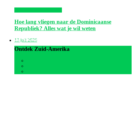
Dominicaanse Republiek
Hoe lang vliegen naar de Dominicaanse
Republiek? Alles wat je wil weten
Zuid-Amerika
13 juli 2026
Ontdek Zuid-Amerika
Alle
Aruba
Suriname