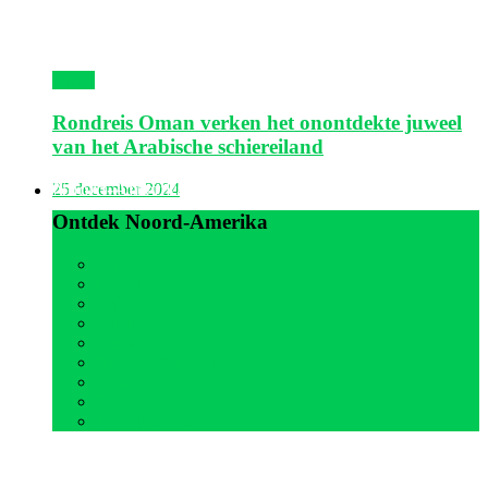
Oman
Rondreis Oman verken het onontdekte juweel
van het Arabische schiereiland
Noord-Amerika
25 december 2024
Ontdek Noord-Amerika
Alle
Canada
Cuba
Jamaica
Mexico
Nederlandse Antillen
Panama
Sint Maarten
Verenigde Staten