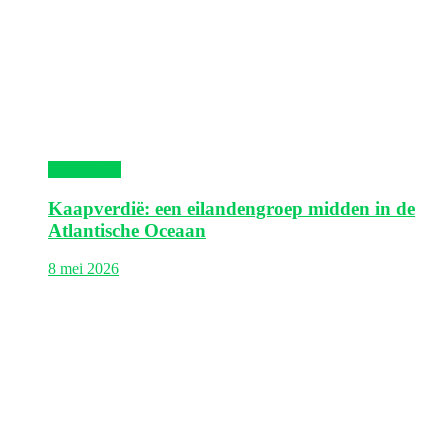
Kaapverdië
Kaapverdië: een eilandengroep midden in de
Atlantische Oceaan
8 mei 2026