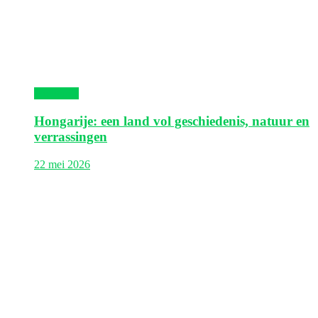
Hongarije
Hongarije: een land vol geschiedenis, natuur en
verrassingen
22 mei 2026