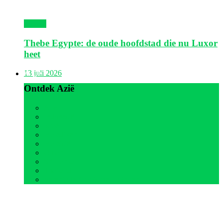
Egypte
Thebe Egypte: de oude hoofdstad die nu Luxor
heet
Azië
13 juli 2026
Ontdek Azië
Alle
Indonesië
Israël
Malediven
Maleisië
Oman
Sri Lanka
Thailand
Verenigde Arabische Emiraten