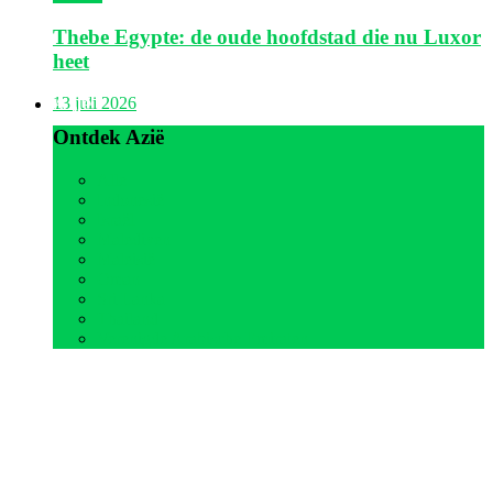
Thebe Egypte: de oude hoofdstad die nu Luxor
heet
Azië
13 juli 2026
Ontdek Azië
Alle
Indonesië
Israël
Malediven
Maleisië
Oman
Sri Lanka
Thailand
Verenigde Arabische Emiraten