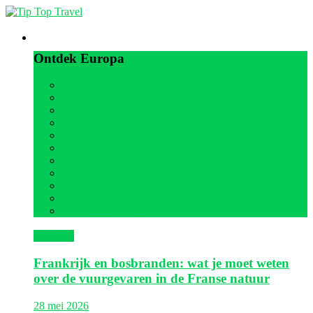
Europa
Ontdek Europa
Alle
België
Duitsland
Frankrijk
Griekenland
Italië
Kroatië
Oostenrijk
Portugal
Spanje
Verenigd Koninkrijk
Frankrijk
Frankrijk en bosbranden: wat je moet weten
over de vuurgevaren in de Franse natuur
28 mei 2026