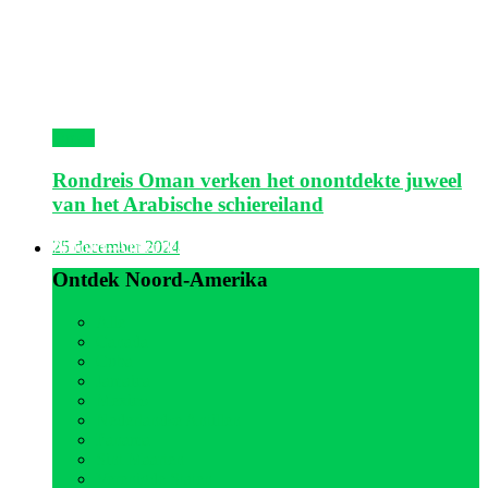
Oman
Rondreis Oman verken het onontdekte juweel
van het Arabische schiereiland
Noord-Amerika
25 december 2024
Ontdek Noord-Amerika
Alle
Canada
Cuba
Jamaica
Mexico
Nederlandse Antillen
Panama
Sint Maarten
Verenigde Staten