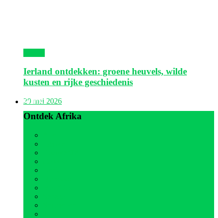
Ierland
Ierland ontdekken: groene heuvels, wilde
kusten en rijke geschiedenis
Afrika
20 mei 2026
Ontdek Afrika
Alle
Egypte
Kaapverdië
Gambia
Kenia
Marokko
Mauritius
Senegal
Seychellen
Tanzania