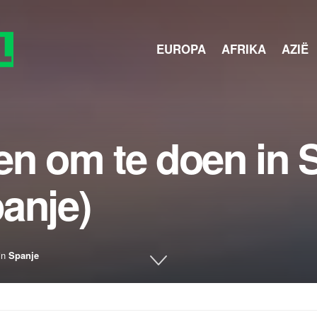
EUROPA
AFRIKA
AZIË
en om te doen in 
anje)
in
Spanje