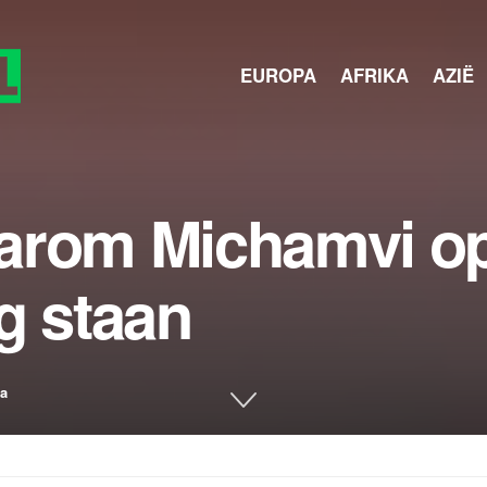
EUROPA
AFRIKA
AZIË
arom Michamvi op
g staan
ia