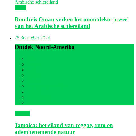
Oman
Rondreis Oman verken het onontdekte juweel
van het Arabische schiereiland
Noord-Amerika
25 december 2024
Ontdek Noord-Amerika
Alle
Canada
Cuba
Jamaica
Mexico
Nederlandse Antillen
Panama
Sint Maarten
Verenigde Staten
Jamaica
Jamaica: het eiland van reggae, rum en
adembenemende natuur