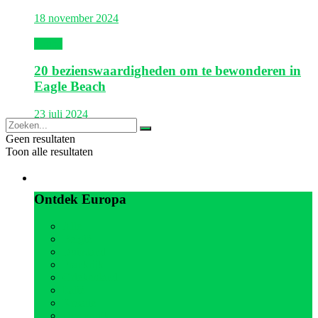
18 november 2024
Aruba
20 bezienswaardigheden om te bewonderen in
Eagle Beach
23 juli 2024
Geen resultaten
Toon alle resultaten
Europa
Ontdek Europa
Alle
België
Duitsland
Frankrijk
Griekenland
Italië
Kroatië
Oostenrijk