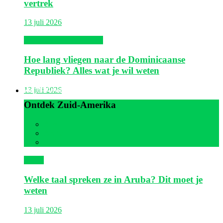
vertrek
13 juli 2026
Dominicaanse Republiek
Hoe lang vliegen naar de Dominicaanse
Republiek? Alles wat je wil weten
Zuid-Amerika
13 juli 2026
Ontdek Zuid-Amerika
Alle
Aruba
Suriname
Aruba
Welke taal spreken ze in Aruba? Dit moet je
weten
13 juli 2026