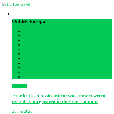
Europa
Ontdek Europa
Alle
België
Duitsland
Frankrijk
Griekenland
Italië
Kroatië
Oostenrijk
Portugal
Spanje
Verenigd Koninkrijk
Frankrijk
Frankrijk en bosbranden: wat je moet weten
over de vuurgevaren in de Franse natuur
28 mei 2026