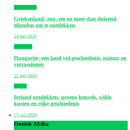
Griekenland
Griekenland: zon, zee en meer dan duizend
eilanden om te ontdekken
24 mei 2026
Hongarije
Hongarije: een land vol geschiedenis, natuur en
verrassingen
22 mei 2026
Ierland
Ierland ontdekken: groene heuvels, wilde
kusten en rijke geschiedenis
Afrika
20 mei 2026
Ontdek Afrika