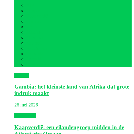
Alle
Egypte
Kaapverdië
Gambia
Kenia
Marokko
Mauritius
Senegal
Seychellen
Tanzania
Tunesië
Zuid-Afrika
Gambia
Gambia: het kleinste land van Afrika dat grote
indruk maakt
26 mei 2026
Kaapverdië
Kaapverdië: een eilandengroep midden in de
Atlantische Oceaan