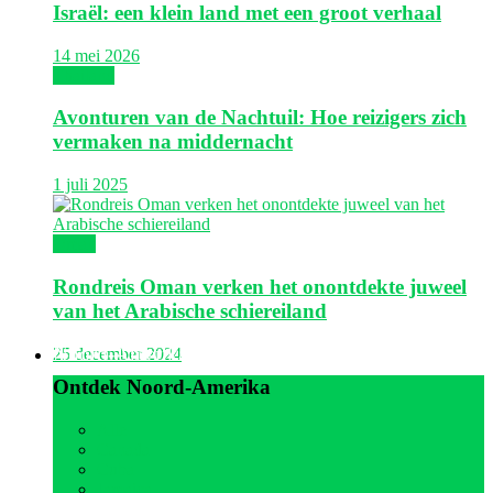
Israël: een klein land met een groot verhaal
14 mei 2026
Thailand
Avonturen van de Nachtuil: Hoe reizigers zich
vermaken na middernacht
1 juli 2025
Oman
Rondreis Oman verken het onontdekte juweel
van het Arabische schiereiland
Noord-Amerika
25 december 2024
Ontdek Noord-Amerika
Alle
Canada
Cuba
Jamaica