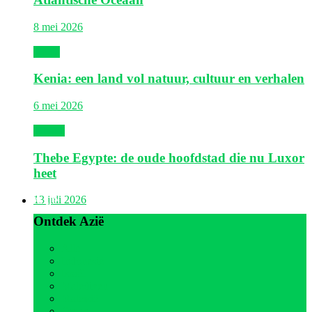
8 mei 2026
Kenia
Kenia: een land vol natuur, cultuur en verhalen
6 mei 2026
Egypte
Thebe Egypte: de oude hoofdstad die nu Luxor
heet
Azië
13 juli 2026
Ontdek Azië
Alle
Indonesië
Israël
Malediven
Maleisië
Oman