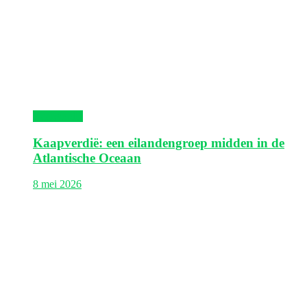
Kaapverdië
Kaapverdië: een eilandengroep midden in de
Atlantische Oceaan
8 mei 2026