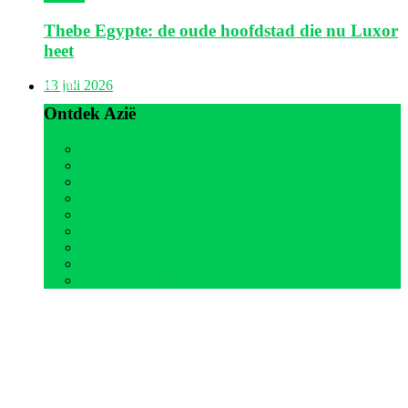
Thebe Egypte: de oude hoofdstad die nu Luxor
heet
Azië
13 juli 2026
Ontdek Azië
Alle
Indonesië
Israël
Malediven
Maleisië
Oman
Sri Lanka
Thailand
Verenigde Arabische Emiraten