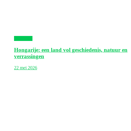
Hongarije
Hongarije: een land vol geschiedenis, natuur en
verrassingen
22 mei 2026