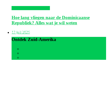
Dominicaanse Republiek
Hoe lang vliegen naar de Dominicaanse
Republiek? Alles wat je wil weten
Zuid-Amerika
13 juli 2026
Ontdek Zuid-Amerika
Alle
Aruba
Suriname