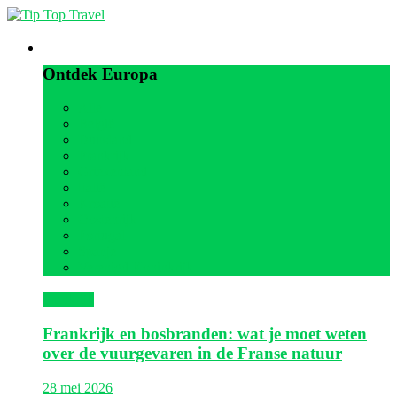
Europa
Ontdek Europa
Alle
België
Duitsland
Frankrijk
Griekenland
Italië
Kroatië
Oostenrijk
Portugal
Spanje
Verenigd Koninkrijk
Frankrijk
Frankrijk en bosbranden: wat je moet weten
over de vuurgevaren in de Franse natuur
28 mei 2026