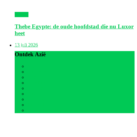
Egypte
Thebe Egypte: de oude hoofdstad die nu Luxor
heet
Azië
13 juli 2026
Ontdek Azië
Alle
Indonesië
Israël
Malediven
Maleisië
Oman
Sri Lanka
Thailand
Verenigde Arabische Emiraten