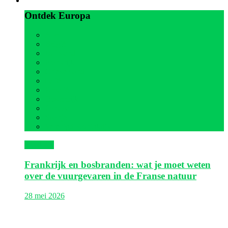
Ontdek Europa
Alle
België
Duitsland
Frankrijk
Griekenland
Italië
Kroatië
Oostenrijk
Portugal
Spanje
Verenigd Koninkrijk
Frankrijk
Frankrijk en bosbranden: wat je moet weten
over de vuurgevaren in de Franse natuur
28 mei 2026