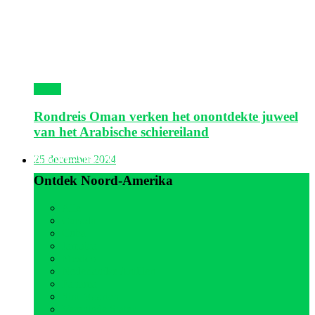
Oman
Rondreis Oman verken het onontdekte juweel
van het Arabische schiereiland
Noord-Amerika
25 december 2024
Ontdek Noord-Amerika
Alle
Canada
Cuba
Jamaica
Mexico
Nederlandse Antillen
Panama
Sint Maarten
Verenigde Staten