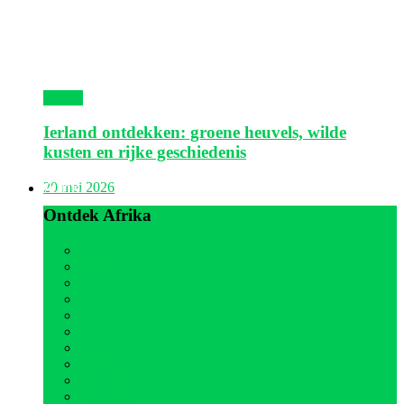
Ierland
Ierland ontdekken: groene heuvels, wilde
kusten en rijke geschiedenis
Afrika
20 mei 2026
Ontdek Afrika
Alle
Egypte
Kaapverdië
Gambia
Kenia
Marokko
Mauritius
Senegal
Seychellen
Tanzania