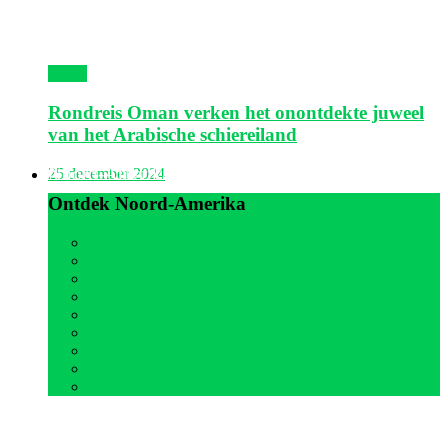
Oman
Rondreis Oman verken het onontdekte juweel
van het Arabische schiereiland
Noord-Amerika
25 december 2024
Ontdek Noord-Amerika
Alle
Canada
Cuba
Jamaica
Mexico
Nederlandse Antillen
Panama
Sint Maarten
Verenigde Staten