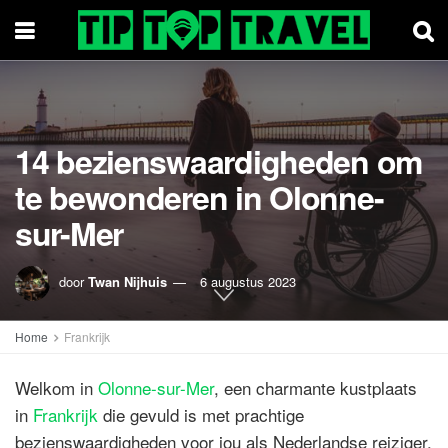
14 bezienswaardigheden om
te bewonderen in Olonne-
sur-Mer
door
Twan Nijhuis
6 augustus 2023
Home
Frankrijk
Welkom in
Olonne-sur-Mer
, een charmante kustplaats
in
Frankrijk
die gevuld is met prachtige
bezienswaardigheden voor jou als Nederlandse reiziger.