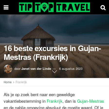
16 beste excursies in Gujan-
Mestras (Frankrijk)
door
Janet van der Linde
6 augustus 2023
Home
Frankrijk
Als je op zoek bent naar een geweldige
vakantiebestemming in
Frankrijk
, dan is
Gujan-Mestras
en de nabije omgeving absoluut de moeite waard. Of je