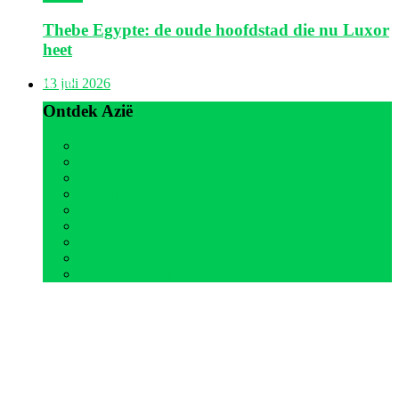
Thebe Egypte: de oude hoofdstad die nu Luxor
heet
Azië
13 juli 2026
Ontdek Azië
Alle
Indonesië
Israël
Malediven
Maleisië
Oman
Sri Lanka
Thailand
Verenigde Arabische Emiraten