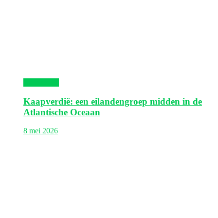
Kaapverdië
Kaapverdië: een eilandengroep midden in de
Atlantische Oceaan
8 mei 2026