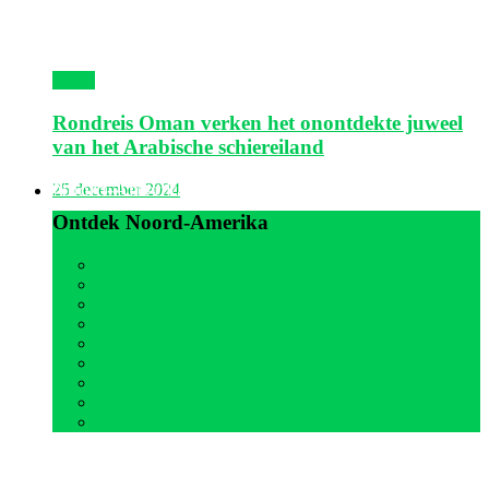
Oman
Rondreis Oman verken het onontdekte juweel
van het Arabische schiereiland
Noord-Amerika
25 december 2024
Ontdek Noord-Amerika
Alle
Canada
Cuba
Jamaica
Mexico
Nederlandse Antillen
Panama
Sint Maarten
Verenigde Staten