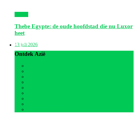
Egypte
Thebe Egypte: de oude hoofdstad die nu Luxor
heet
Azië
13 juli 2026
Ontdek Azië
Alle
Indonesië
Israël
Malediven
Maleisië
Oman
Sri Lanka
Thailand
Verenigde Arabische Emiraten