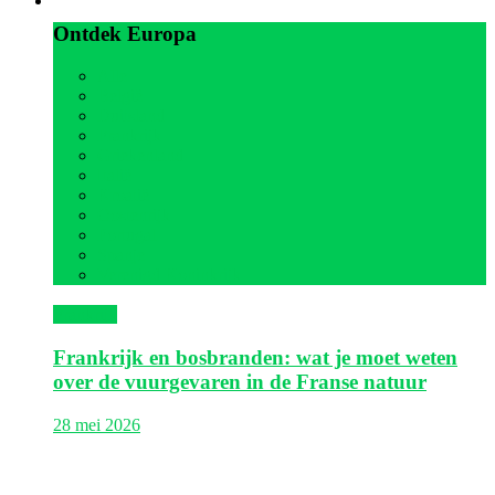
Ontdek Europa
Alle
België
Duitsland
Frankrijk
Griekenland
Italië
Kroatië
Oostenrijk
Portugal
Spanje
Verenigd Koninkrijk
Frankrijk
Frankrijk en bosbranden: wat je moet weten
over de vuurgevaren in de Franse natuur
28 mei 2026