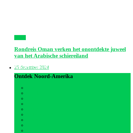
Oman
Rondreis Oman verken het onontdekte juweel
van het Arabische schiereiland
Noord-Amerika
25 december 2024
Ontdek Noord-Amerika
Alle
Canada
Cuba
Jamaica
Mexico
Nederlandse Antillen
Panama
Sint Maarten
Verenigde Staten