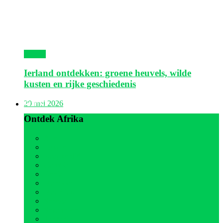
Ierland
Ierland ontdekken: groene heuvels, wilde
kusten en rijke geschiedenis
Afrika
20 mei 2026
Ontdek Afrika
Alle
Egypte
Kaapverdië
Gambia
Kenia
Marokko
Mauritius
Senegal
Seychellen
Tanzania