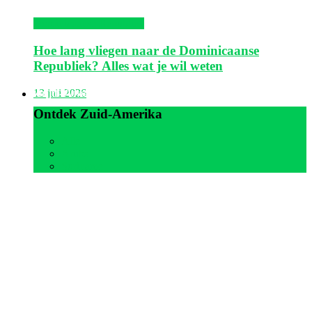
Dominicaanse Republiek
Hoe lang vliegen naar de Dominicaanse
Republiek? Alles wat je wil weten
Zuid-Amerika
13 juli 2026
Ontdek Zuid-Amerika
Alle
Aruba
Suriname