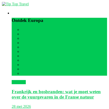
Europa
Ontdek Europa
Alle
België
Duitsland
Frankrijk
Griekenland
Italië
Kroatië
Oostenrijk
Portugal
Spanje
Verenigd Koninkrijk
Frankrijk
Frankrijk en bosbranden: wat je moet weten
over de vuurgevaren in de Franse natuur
28 mei 2026