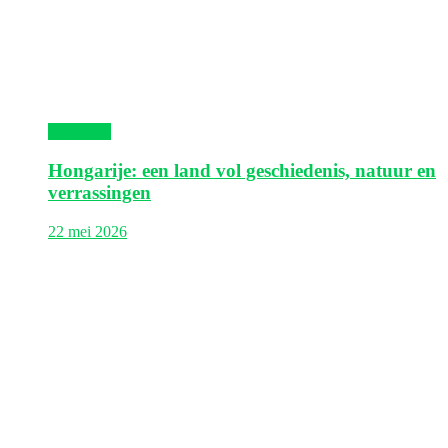
Hongarije
Hongarije: een land vol geschiedenis, natuur en
verrassingen
22 mei 2026