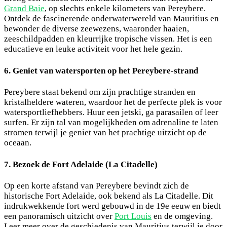
Grand Baie
, op slechts enkele kilometers van Pereybere.
Ontdek de fascinerende onderwaterwereld van Mauritius en
bewonder de diverse zeewezens, waaronder haaien,
zeeschildpadden en kleurrijke tropische vissen. Het is een
educatieve en leuke activiteit voor het hele gezin.
6. Geniet van watersporten op het Pereybere-strand
Pereybere staat bekend om zijn prachtige stranden en
kristalheldere wateren, waardoor het de perfecte plek is voor
watersportliefhebbers. Huur een jetski, ga parasailen of leer
surfen. Er zijn tal van mogelijkheden om adrenaline te laten
stromen terwijl je geniet van het prachtige uitzicht op de
oceaan.
7. Bezoek de Fort Adelaide (La Citadelle)
Op een korte afstand van Pereybere bevindt zich de
historische Fort Adelaide, ook bekend als La Citadelle. Dit
indrukwekkende fort werd gebouwd in de 19e eeuw en biedt
een panoramisch uitzicht over
Port Louis
en de omgeving.
Leer meer over de geschiedenis van Mauritius terwijl je door