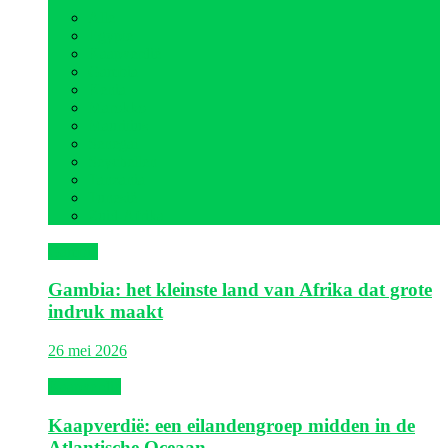
Alle
Egypte
Kaapverdië
Gambia
Kenia
Marokko
Mauritius
Senegal
Seychellen
Tanzania
Tunesië
Zuid-Afrika
Gambia
Gambia: het kleinste land van Afrika dat grote
indruk maakt
26 mei 2026
Kaapverdië
Kaapverdië: een eilandengroep midden in de
Atlantische Oceaan