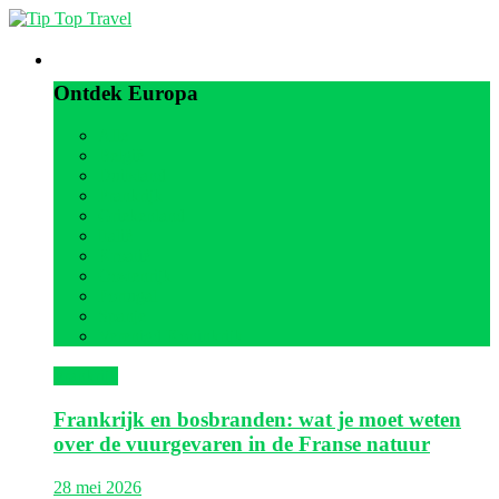
Europa
Ontdek Europa
Alle
België
Duitsland
Frankrijk
Griekenland
Italië
Kroatië
Oostenrijk
Portugal
Spanje
Verenigd Koninkrijk
Frankrijk
Frankrijk en bosbranden: wat je moet weten
over de vuurgevaren in de Franse natuur
28 mei 2026