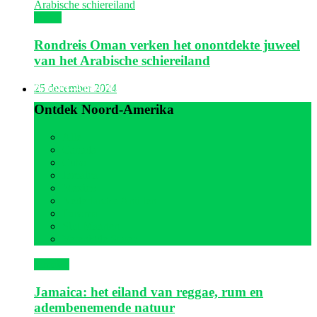
Oman
Rondreis Oman verken het onontdekte juweel
van het Arabische schiereiland
Noord-Amerika
25 december 2024
Ontdek Noord-Amerika
Alle
Canada
Cuba
Jamaica
Mexico
Nederlandse Antillen
Panama
Sint Maarten
Verenigde Staten
Jamaica
Jamaica: het eiland van reggae, rum en
adembenemende natuur