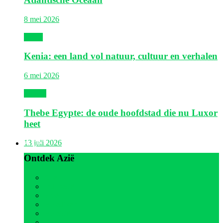
8 mei 2026
Kenia
Kenia: een land vol natuur, cultuur en verhalen
6 mei 2026
Egypte
Thebe Egypte: de oude hoofdstad die nu Luxor
heet
Azië
13 juli 2026
Ontdek Azië
Alle
Indonesië
Israël
Malediven
Maleisië
Oman