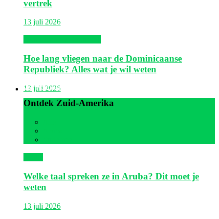
vertrek
13 juli 2026
Dominicaanse Republiek
Hoe lang vliegen naar de Dominicaanse
Republiek? Alles wat je wil weten
Zuid-Amerika
13 juli 2026
Ontdek Zuid-Amerika
Alle
Aruba
Suriname
Aruba
Welke taal spreken ze in Aruba? Dit moet je
weten
13 juli 2026