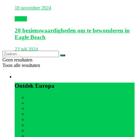
18 november 2024
Aruba
20 bezienswaardigheden om te bewonderen in
Eagle Beach
23 juli 2024
Geen resultaten
Toon alle resultaten
Europa
Ontdek Europa
Alle
België
Duitsland
Frankrijk
Griekenland
Italië
Kroatië
Oostenrijk