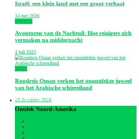
Israël: een klein land met een groot verhaal
14 mei 2026
Thailand
Avonturen van de Nachtuil: Hoe reizigers zich
vermaken na middernacht
1 juli 2025
Oman
Rondreis Oman verken het onontdekte juweel
van het Arabische schiereiland
Noord-Amerika
25 december 2024
Ontdek Noord-Amerika
Alle
Canada
Cuba
Jamaica