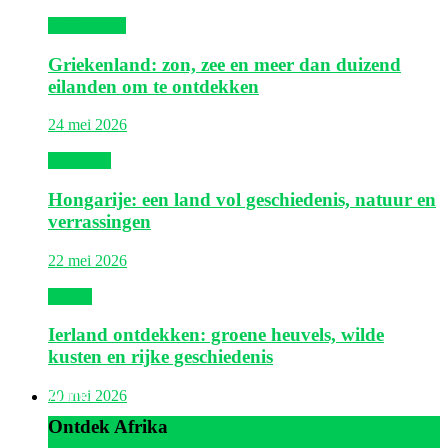
Griekenland
Griekenland: zon, zee en meer dan duizend
eilanden om te ontdekken
24 mei 2026
Hongarije
Hongarije: een land vol geschiedenis, natuur en
verrassingen
22 mei 2026
Ierland
Ierland ontdekken: groene heuvels, wilde
kusten en rijke geschiedenis
Afrika
20 mei 2026
Ontdek Afrika