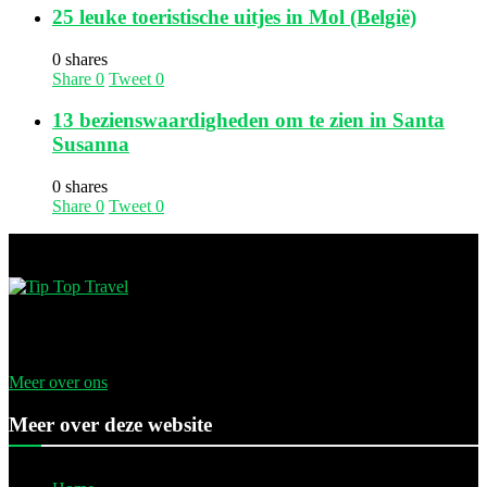
25 leuke toeristische uitjes in Mol (België)
0 shares
Share
0
Tweet
0
13 bezienswaardigheden om te zien in Santa
Susanna
0 shares
Share
0
Tweet
0
Met onze uitgebreide vakantietips ben je verzekerd van de beste
bestemmingen voor Nederlanders over de hele wereld.
Meer over ons
Meer over deze website