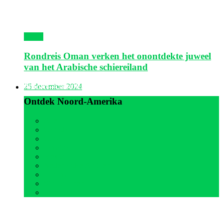
Oman
Rondreis Oman verken het onontdekte juweel
van het Arabische schiereiland
Noord-Amerika
25 december 2024
Ontdek Noord-Amerika
Alle
Canada
Cuba
Jamaica
Mexico
Nederlandse Antillen
Panama
Sint Maarten
Verenigde Staten