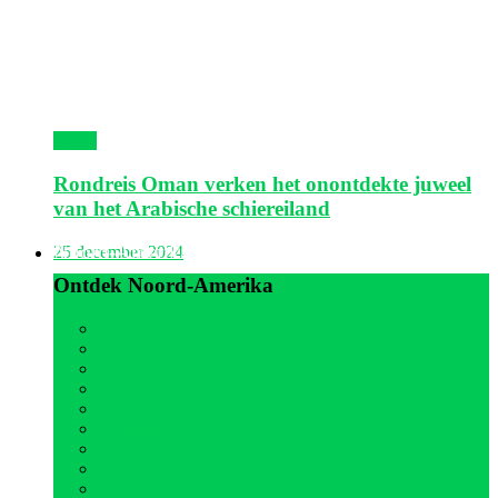
Oman
Rondreis Oman verken het onontdekte juweel
van het Arabische schiereiland
Noord-Amerika
25 december 2024
Ontdek Noord-Amerika
Alle
Canada
Cuba
Jamaica
Mexico
Nederlandse Antillen
Panama
Sint Maarten
Verenigde Staten