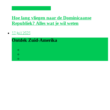
Dominicaanse Republiek
Hoe lang vliegen naar de Dominicaanse
Republiek? Alles wat je wil weten
Zuid-Amerika
13 juli 2026
Ontdek Zuid-Amerika
Alle
Aruba
Suriname