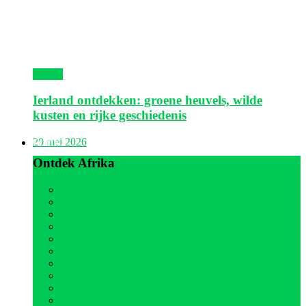
Ierland
Ierland ontdekken: groene heuvels, wilde
kusten en rijke geschiedenis
Afrika
20 mei 2026
Ontdek Afrika
Alle
Egypte
Kaapverdië
Gambia
Kenia
Marokko
Mauritius
Senegal
Seychellen
Tanzania