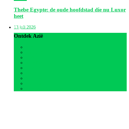
Thebe Egypte: de oude hoofdstad die nu Luxor
heet
Azië
13 juli 2026
Ontdek Azië
Alle
Indonesië
Israël
Malediven
Maleisië
Oman
Sri Lanka
Thailand
Verenigde Arabische Emiraten