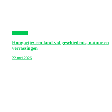
Hongarije
Hongarije: een land vol geschiedenis, natuur en
verrassingen
22 mei 2026