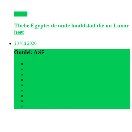
Egypte
Thebe Egypte: de oude hoofdstad die nu Luxor
heet
Azië
13 juli 2026
Ontdek Azië
Alle
Indonesië
Israël
Malediven
Maleisië
Oman
Sri Lanka
Thailand
Verenigde Arabische Emiraten