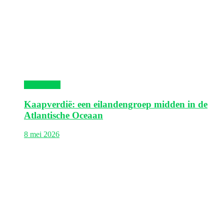
Kaapverdië
Kaapverdië: een eilandengroep midden in de
Atlantische Oceaan
8 mei 2026