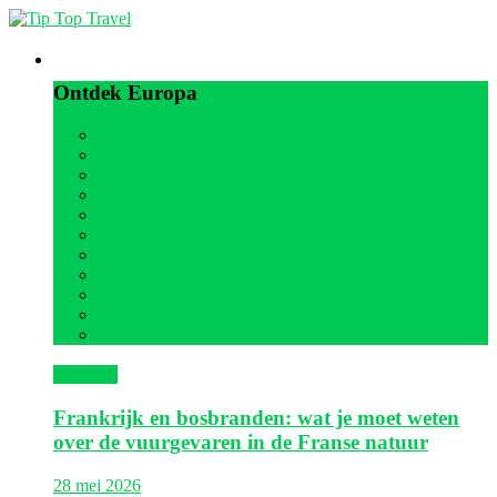
Europa
Ontdek Europa
Alle
België
Duitsland
Frankrijk
Griekenland
Italië
Kroatië
Oostenrijk
Portugal
Spanje
Verenigd Koninkrijk
Frankrijk
Frankrijk en bosbranden: wat je moet weten
over de vuurgevaren in de Franse natuur
28 mei 2026