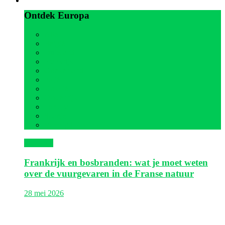
Ontdek Europa
Alle
België
Duitsland
Frankrijk
Griekenland
Italië
Kroatië
Oostenrijk
Portugal
Spanje
Verenigd Koninkrijk
Frankrijk
Frankrijk en bosbranden: wat je moet weten
over de vuurgevaren in de Franse natuur
28 mei 2026